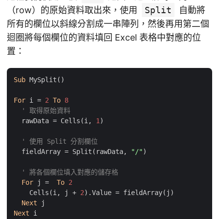
（row）的原始資料取出來，使用
Split
自動將
所有的欄位以斜線分割成一串陣列，然後再用第二個
迴圈將每個欄位的資料填回 Excel 表格中對應的位
置：
Sub
 MySplit()

For
 i = 
2
To
8
' 取得原始資料
  rawData = Cells(i, 
1
)

' 使用 Split 分割欄位
  fieldArray = Split(rawData, 
"/"
)

' 將各個欄位填入對應的儲存格
For
 j =  
To
2
    Cells(i, j + 
2
).Value = fieldArray(j)

Next
Next
 i
