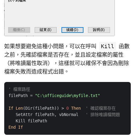
如果想要避免這種小問題，可以在呼叫
Kill
函數
之前，先確認檔案是否存在，並且設定檔案的屬性
（將唯讀屬性取消），這樣就可以確保不會因為刪除
檔案失敗而造成程式出錯。
' 檔案路徑
filePath = 
"C:\officeguide\myfile.txt"
If
Len
(Dir(filePath)) > 
0
Then
' 確認檔案存在
   SetAttr filePath, vbNormal   
' 排除唯讀檔問題
End
If