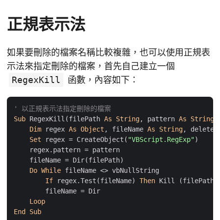
正規表示法
如果要刪除的檔案名稱比較複雜，也可以使用正規表
示法來指定刪除的檔案，首先自己建立一個
RegexKill
函數，內容如下：
' 以正規表示法指定刪除的檔案
Sub
 RegexKill(filePath 
As
String
, pattern 
As
String
)

Dim
 regex 
As
Object
, fileName 
As
String
, deleted
Set
 regex = CreateObject(
"VBScript.RegExp"
)

    regex.pattern = pattern

    fileName = Dir(filePath)

Do
While
 fileName <> vbNullString

If
 regex.Test(fileName) 
Then
 Kill (filePath &
        fileName = Dir

Loop
End
Sub