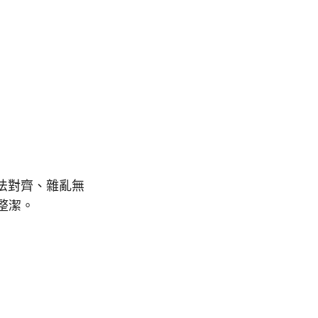
無法對齊、雜亂無
整潔。