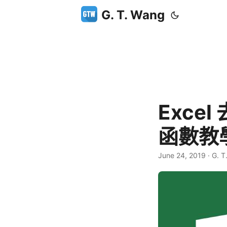
G. T. Wang
Exce
函數教
June 24, 2019
·
G. T