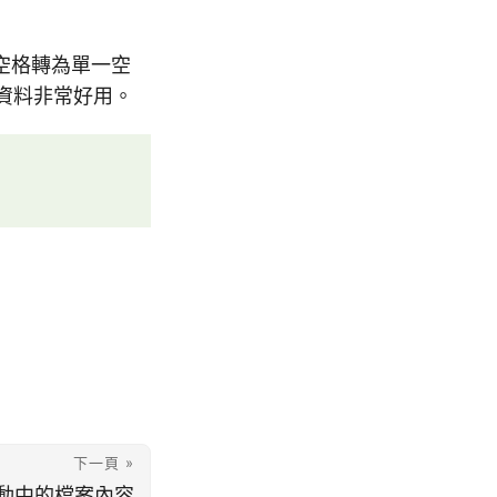
空格轉為單一空
資料非常好用。
下一頁 »
續變動中的檔案內容