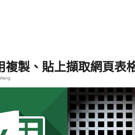
l 用複製、貼上擷取網頁表
 Wang