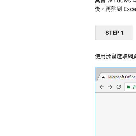
其實 Windo
後，再貼到 Ex
STEP 1
使用滑鼠選取網