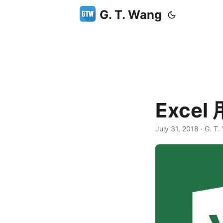
G. T. Wang
Exce
July 31, 2018
·
G. T.