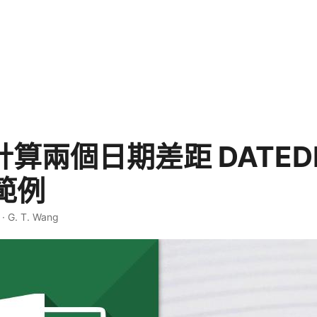
l 計算兩個日期差距 DATED
範例
·
G. T. Wang