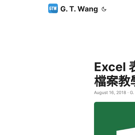
G. T. Wang
Excel
檔案教
August 16, 2018
·
G.