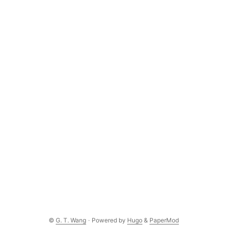
©
G. T. Wang
·
Powered by
Hugo
&
PaperMod