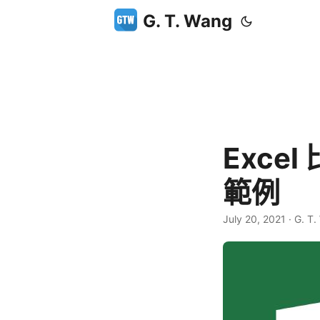
G. T. Wang
Exc
範例
July 20, 2021
·
G. T.