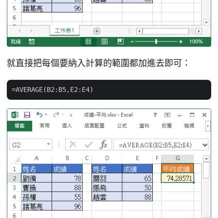
就直接把每個要納入計算的範圍都加進去即可：