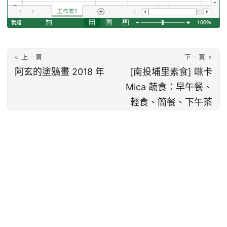
« 上一頁
下一頁 »
阿玄的塗鴉畫 2018 年
[南投埔里素食] 咪卡
Mica 蔬食：早午餐、
輕食、簡餐、下午茶