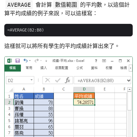
AVERAGE
會計算
數值範圍
的平均數，以這個計
算平均成績的例子來說，可以這樣寫：
這樣就可以將所有學生的平均成績計算出來了。