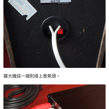
擴大機這一端則接上香蕉頭。