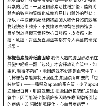
能增加我們肝臟中解毒酵素──麩胱甘肽-S-轉移
酵素的活性。一旦這個酵素活性增加後，能夠將
體內的致癌物質轉化成較容易排出體外的型態；
所以，檸檬苦素類能夠將誤闖入我們身體的致癌
物趕快逐出體外，不要讓致癌物留在體內造次。
目前對於檸檬苦素類對抗口腔癌、皮膚癌、肺
癌、乳癌、胃癌及直腸癌等都有令人興奮的研究
成果。
檸檬苦素能降低膽固醇
我們人體的膽固醇必須在
肝臟中經過一翻「包裝」才會釋放到血管中，如
果包 裝得不夠好，膽固醇就不愛跑到血管中了，
而檸檬苦素能抑制肝臟產生膽固醇所需 要的「包
裝材質」──一種稱為apoB的蛋白質，少了apoB
這種蛋白質，肝臟就無法 把膽固醇包裝好送到血
管中，因而能減少後續許多因過多膽固醇所引起
的疾病，如 粥狀動脈硬化、心血管疾病等。