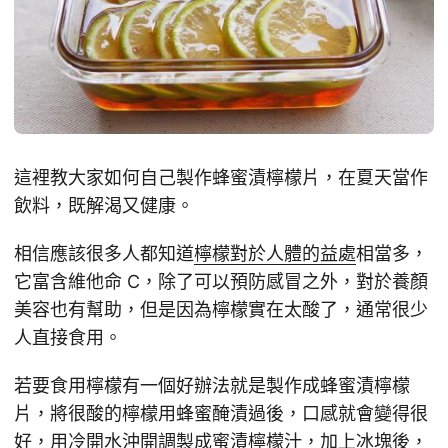
這裡教大家如何自己製作蜂蜜漬檸檬片，在夏天當作
飲料，既解渴又健康。
相信應該很多人都知道
檸檬對於人體的益處
相當多，
它富含維他命 C，除了可以預防感冒之外，對於養顏
美容也有幫助，但是因為檸檬實在太酸了，通常很少
人直接食用。
若要食用檸檬有一個好辦法就是製作成蜂蜜漬檸檬
片，將很酸的檸檬用蜂蜜醃漬過後，口感就會變得很
好，用冷開水沖開調製成蜜漬檸檬汁，加上冰塊後，