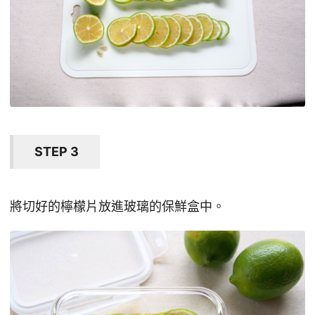
STEP 3
將切好的檸檬片放進玻璃的保鮮盒中。