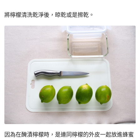
將檸檬清洗乾淨後，晾乾或是擦乾。
因為在醃漬檸檬時，是連同檸檬的外皮一起放進蜂蜜