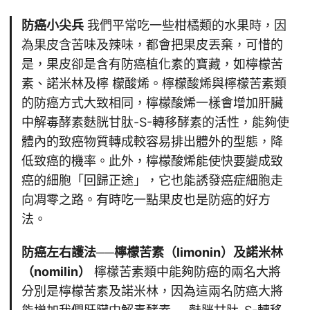
防癌小尖兵
我們平常吃一些柑橘類的水果時，因
為果皮含苦味及辣味，都會把果皮丟棄，可惜的
是，果皮卻是含有防癌植化素的寶藏，如檸檬苦
素、諾米林及檸 檬酸烯。檸檬酸烯與檸檬苦素類
的防癌方式大致相同，檸檬酸烯一樣會增加肝臟
中解毒酵素麩胱甘肽-S-轉移酵素的活性，能夠使
體內的致癌物質轉成較容易排出體外的型態，降
低致癌的機率。此外，檸檬酸烯能使快要變成致
癌的細胞「回歸正途」，它也能誘發癌症細胞走
向凋零之路。有時吃一點果皮也是防癌的好方
法。
防癌左右護法──檸檬苦素（limonin）及諾米林
（nomilin）
檸檬苦素類中能夠防癌的兩名大將
分別是檸檬苦素及諾米林，因為這兩名防癌大將