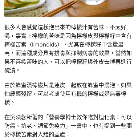
很多人會感覺這樣泡出來的檸檬汁有苦味，不太好
喝，事實上檸檬的苦味是因為檸檬皮與檸檬籽中含有
檸檬苦素（limonoids），尤其在檸檬籽中含量最
高，而這種成分具有排毒與抑制病毒的效果，當然如
果不喜歡苦味的人，可以把檸檬籽與外皮去掉再進行
醃漬。
由於蜂蜜漬檸檬片是連皮一起放在蜂蜜中浸泡，如果
怕農藥殘留，可以考慮使用有機的檸檬或是
無毒檸
檬
。
在吳映蓉所著的「營養學博士教你吃對植化素：可以
防癌、抗老、調節免疫力」一書中，也有提到一些關
於檸檬苦素對人體的益處：