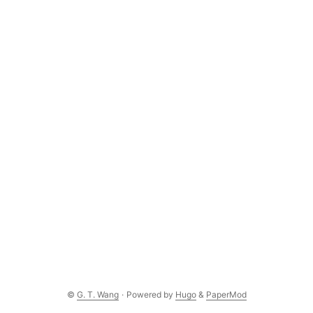
©
G. T. Wang
·
Powered by
Hugo
&
PaperMod