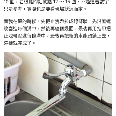
10 圈，若很鬆的話就纏 12 ～ 15 圈，不過這著數字
只是參考，實際也是要看現場狀況而定。
而我在纏的時候，先把止洩帶拉成線條狀，先沿著螺
紋塞進每個溝中，然後再纏個幾圈，最後再用指甲把
止洩帶壓進每條溝中，最後再把新的水龍頭鎖上去，
這樣就完成了。