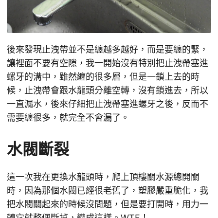
後來發現止洩帶並不是纏越多越好，而是要纏的緊，
讓裡面不要有空隙，我一開始沒有特別把止洩帶塞進
螺牙的溝中，雖然纏的很多層，但是一鎖上去的時
候，止洩帶會跟水龍頭分離空轉，沒有鎖進去，所以
一直漏水，後來仔細把止洩帶塞進螺牙之後，反而不
需要纏很多，就完全不會漏了。
水閥斷裂
這一次我在更換水龍頭時，爬上頂樓關水源總開關
時，因為那個水閥已經很老舊了，塑膠嚴重脆化，我
把水閥關起來的時候沒問題，但是要打開時，用力一
轉它就整個斷掉，變成這樣。WTF！