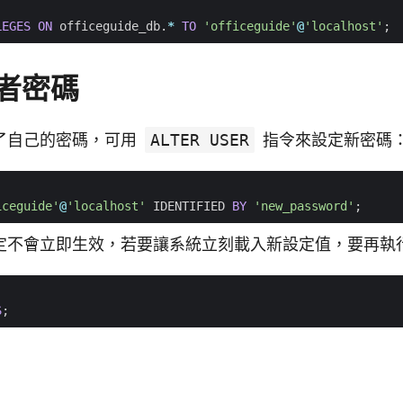
LEGES
ON
officeguide_db
.
*
TO
'officeguide'
@
'localhost'
;
者密碼
了自己的密碼，可用
ALTER USER
指令來設定新密碼
iceguide'
@
'localhost'
IDENTIFIED
BY
'new_password'
;
定不會立即生效，若要讓系統立刻載入新設定值，要再執
S
;