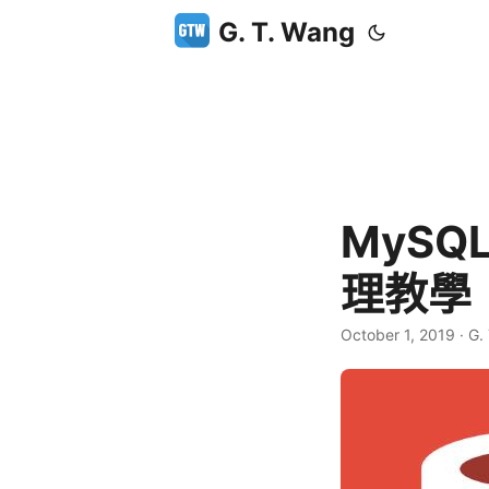
G. T. Wang
MySQ
理教學
October 1, 2019
·
G.