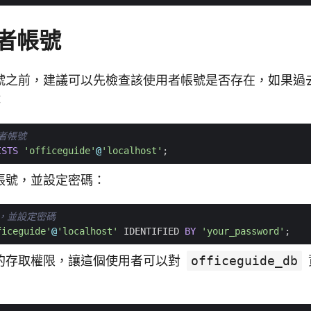
者帳號
號之前，建議可以先檢查該使用者帳號是否存在，如果過
：
ISTS
'officeguide'
@
'localhost'
;
帳號，並設定密碼：
ficeguide'
@
'localhost'
IDENTIFIED
BY
'your_password'
;
的存取權限，讓這個使用者可以對
officeguide_db