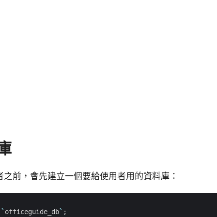
庫
者之前，會先建立一個要給使用者用的資料庫：
`
officeguide_db
`
;