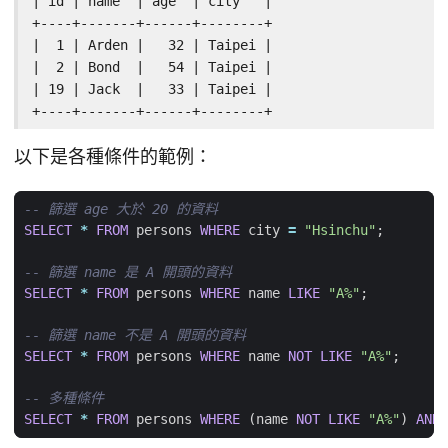
| id | name  | age  | city   |

+----+-------+------+--------+

|  1 | Arden |   32 | Taipei |

|  2 | Bond  |   54 | Taipei |

| 19 | Jack  |   33 | Taipei |

+----+-------+------+--------+
以下是各種條件的範例：
SELECT
*
FROM
persons
WHERE
city
=
"Hsinchu"
;
SELECT
*
FROM
persons
WHERE
name
LIKE
"A%"
;
SELECT
*
FROM
persons
WHERE
name
NOT
LIKE
"A%"
;
SELECT
*
FROM
persons
WHERE
(
name
NOT
LIKE
"A%"
)
AND