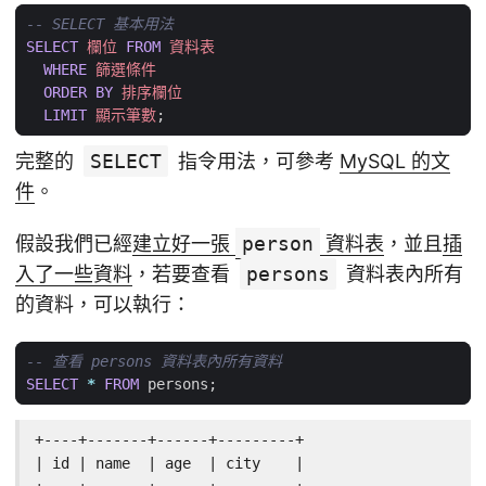
SELECT
欄位
FROM
資料表
WHERE
篩選條件
ORDER
BY
排序欄位
LIMIT
顯示筆數
;
完整的
SELECT
指令用法，可參考
MySQL 的文
件
。
假設我們已經
建立好一張
person
資料表
，並且
插
入了一些資料
，若要查看
persons
資料表內所有
的資料，可以執行：
SELECT
*
FROM
persons
;
+----+-------+------+---------+

| id | name  | age  | city    |
