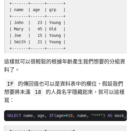
+-------+------+-------+

| name  | age  | grp   |

+-------+------+-------+

| John  |   23 | Young |

| Mary  |   45 | Old   |

| Joe   |   15 | Young |

| Smith |   21 | Young |

+-------+------+-------+
這樣就可以很輕鬆的根據年齡產生我們想要的分組資
料了。
IF
的傳回值也可以是資料表中的欄位，假設我們
想要將未滿
18
的人員名字隱藏起來，就可以這樣
寫：
SELECT
name
,
age
,
IF
(
age
>=
18
,
name
,
"***"
)
AS
mask_na
+-------+------+-----------+
