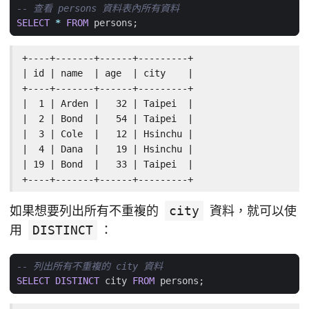
SELECT
*
FROM
persons
;
+----+-------+------+---------+

| id | name  | age  | city    |

+----+-------+------+---------+

|  1 | Arden |   32 | Taipei  |

|  2 | Bond  |   54 | Taipei  |

|  3 | Cole  |   12 | Hsinchu |

|  4 | Dana  |   19 | Hsinchu |

| 19 | Bond  |   33 | Taipei  |

+----+-------+------+---------+
如果想要列出所有不重複的
city
資料，就可以使
用
DISTINCT
：
SELECT
DISTINCT
city
FROM
persons
;