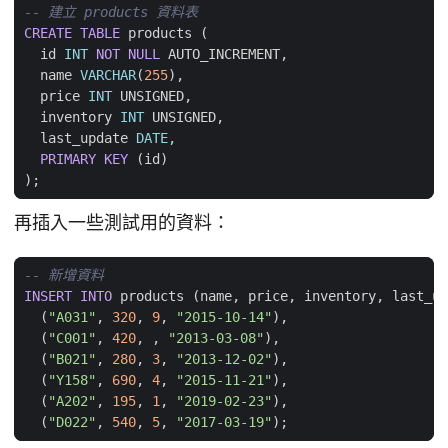
CREATE
TABLE
products
(
id
INT
NOT
NULL
AUTO_INCREMENT
,
name
VARCHAR
(
255
),
price
INT
UNSIGNED
,
inventory
INT
UNSIGNED
,
last_update
DATE
,
PRIMARY
KEY
(
id
)
);
再插入一些測試用的資料：
INSERT
INTO
products
(
name
,
price
,
inventory
,
last_up
(
"A031"
,
320
,
9
,
"2015-10-14"
),
(
"C001"
,
420
,
,
"2013-03-08"
),
(
"B021"
,
280
,
3
,
"2013-12-02"
),
(
"Y158"
,
690
,
4
,
"2015-11-21"
),
(
"A202"
,
195
,
1
,
"2019-02-23"
),
(
"D022"
,
540
,
5
,
"2017-03-19"
);