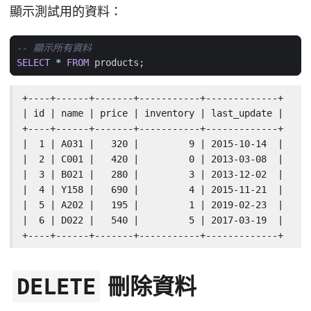
顯示測試用的資料：
SELECT
*
FROM
products
;
+----+------+-------+-----------+-------------+

| id | name | price | inventory | last_update |

+----+------+-------+-----------+-------------+

|  1 | A031 |   320 |         9 | 2015-10-14  |

|  2 | C001 |   420 |         0 | 2013-03-08  |

|  3 | B021 |   280 |         3 | 2013-12-02  |

|  4 | Y158 |   690 |         4 | 2015-11-21  |

|  5 | A202 |   195 |         1 | 2019-02-23  |

|  6 | D022 |   540 |         5 | 2017-03-19  |

+----+------+-------+-----------+-------------+
刪除資料
DELETE