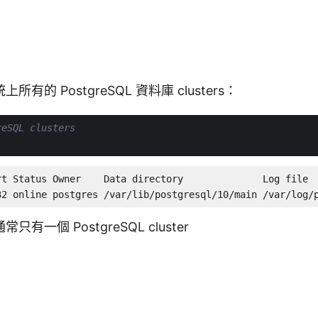
有的 PostgreSQL 資料庫 clusters：
SQL clusters
rt Status Owner    Data directory              Log file

32 online postgres /var/lib/postgresql/10/main /var/log/
有一個 PostgreSQL cluster