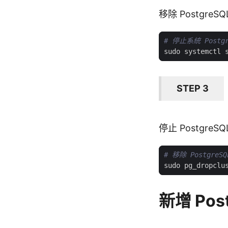
移除 PostgreS
# 停止系統 Postg
STEP 3
停止 PostgreS
# 移除 PostgreSQL
sudo pg_dropclu
新增 Post