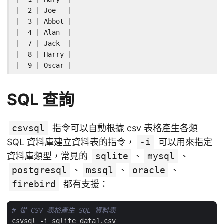
|  2 | Joe   |

|  3 | Abbot |

|  4 | Alan  |

|  7 | Jack  |

|  8 | Harry |

|  9 | Oscar |
SQL 查詢
csvsql
指令可以自動根據 csv 表格產生各類
SQL 資料庫建立資料表的指令，
-i
可以用來指定
資料庫類型，常見的
sqlite
、
mysql
、
postgresql
、
mssql
、
oracle
、
firebird
都有支援：
# 從 CSV 表格產生 SQL 資料表