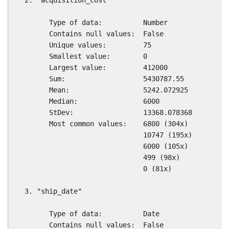
  2. "acquisition_cost"

	Type of data:          Number

	Contains null values:  False

	Unique values:         75

	Smallest value:        0

	Largest value:         412000

	Sum:                   5430787.55

	Mean:                  5242.072925

	Median:                6000

	StDev:                 13368.078368

	Most common values:    6800 (304x)

	                       10747 (195x)

	                       6000 (105x)

	                       499 (98x)

	                       0 (81x)

  3. "ship_date"

	Type of data:          Date

	Contains null values:  False
