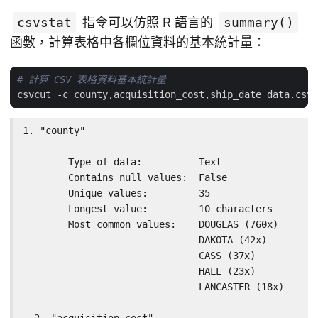
csvstat
指令可以仿照 R 語言的
summary()
函數，計算表格中各欄位資料的基本統計量：
# 計算 CSV 表格資料基本統計量
csvcut -c county,acquisition_cost,ship_date data.csv 
1. "county"

	Type of data:          Text

	Contains null values:  False

	Unique values:         35

	Longest value:         10 characters

	Most common values:    DOUGLAS (760x)

	                       DAKOTA (42x)

	                       CASS (37x)

	                       HALL (23x)

	                       LANCASTER (18x)
