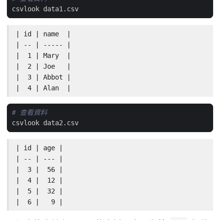
| id | name  |

| -- | ----- |

|  1 | Mary  |

|  2 | Joe   |

|  3 | Abbot |

|  4 | Alan  |
# 查看資料
| id | age |

| -- | --- |

|  3 |  56 |

|  4 |  12 |

|  5 |  32 |

|  6 |   9 |