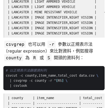
| LANCASTER | LIGHT ARMORED VEHICLE          |      
| LANCASTER | LIGHT ARMORED VEHICLE          |      
| LANCASTER | MINE RESISTANT VEHICLE         |    41
| LANCASTER | IMAGE INTENSIFIER,NIGHT VISION |      
| LANCASTER | IMAGE INTENSIFIER,NIGHT VISION |      
| LANCASTER | IMAGE INTENSIFIER,NIGHT VISION |      
| LANCASTER | IMAGE INTENSIFIER,NIGHT VISION |      
csvgrep
也可以用
-r
參數以正規表示法
（regular expression）來比對資料，例如搜尋
county
為
R
或
S
開頭的資料列：
# 以正規表示法篩選資料列
csvcut -c county,item_name,total_cost data.csv 
|
 csvgrep -c county -r ^
[
RS
]
|
| county     | item_name             | total_cost |

| ---------- | --------------------- | ---------- |
