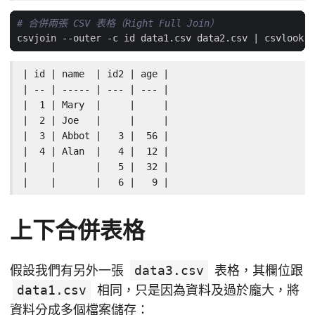
# 合併兩張 CSV 表格（Right Full Join）
csvjoin --outer -c id data1.csv data2.csv 
|
| id | name  | id2 | age |

| -- | ----- | --- | --- |

|  1 | Mary  |     |     |

|  2 | Joe   |     |     |

|  3 | Abbot |   3 |  56 |

|  4 | Alan  |   4 |  12 |

|    |       |   5 |  32 |

|    |       |   6 |   9 |
上下合併表格
假設我們有另外一張
data3.csv
表格，其欄位跟
data1.csv
相同，只是因為資料及過於龐大，將
資料分成多個檔案儲存：