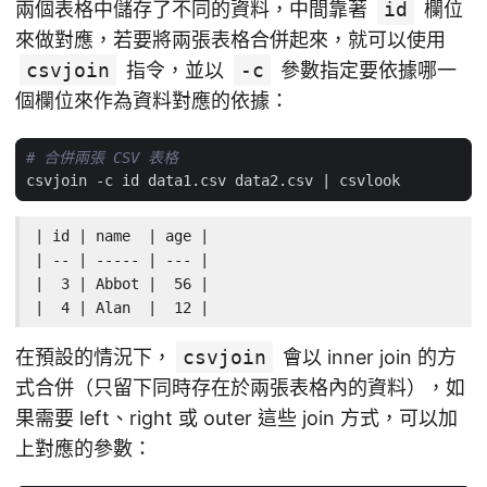
兩個表格中儲存了不同的資料，中間靠著
id
欄位
來做對應，若要將兩張表格合併起來，就可以使用
csvjoin
指令，並以
-c
參數指定要依據哪一
個欄位來作為資料對應的依據：
# 合併兩張 CSV 表格
csvjoin -c id data1.csv data2.csv 
|
| id | name  | age |

| -- | ----- | --- |

|  3 | Abbot |  56 |

|  4 | Alan  |  12 |
在預設的情況下，
csvjoin
會以 inner join 的方
式合併（只留下同時存在於兩張表格內的資料），如
果需要 left、right 或 outer 這些 join 方式，可以加
上對應的參數：