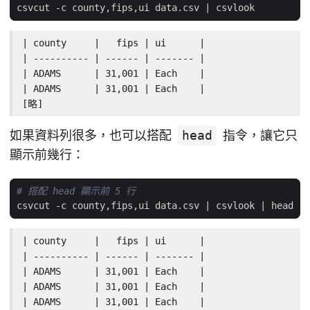
csvcut -c county,fips,ui data.csv 
|
| county     |   fips | ui      |

| ---------- | ------ | ------- |

| ADAMS      | 31,001 | Each    |

| ADAMS      | 31,001 | Each    |

[略]
如果資料列很多，也可以搭配
head
指令，讓它只
顯示前幾行：
# 搭配 head 顯示前 5 行
csvcut -c county,fips,ui data.csv 
|
 csvlook 
|
 head -n
| county     |   fips | ui      |

| ---------- | ------ | ------- |

| ADAMS      | 31,001 | Each    |

| ADAMS      | 31,001 | Each    |

| ADAMS      | 31,001 | Each    |