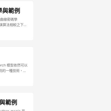
教學與範例
橢圓曲線密碼學
 加密演算法相較之下，
相對較低。 ...
rch 模型依然可以
測到的一種技術，在
案中，除了偽裝成正
資料讓盡可能縮小，
...
學與範例
on-magic 是