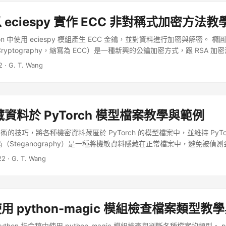
 以 eciespy 實作 ECC 非對稱式加密方法
on 中使用 eciespy 模組產生 ECC 金鑰，並對資料進行加密與解密。 
Curve Cryptography，縮寫為 ECC）是一種新興的公鑰加密方式，跟 RSA
的密鑰長度即可提供相當等級的安全性，所需要的 CPU 計算與記憶體資源也
2
·
G. T. Wang
資料於 PyTorch 模型檔案教學與範例
的技巧，將各種機密資料藏匿於 PyTorch 的模型檔案中，並維持 PyTo
（Steganography）是一種將機敏資料隱藏在正常檔案中，避免被偵
方式。以下介紹如何將任何類型的機敏檔案，藏在 PyTorch 的模型檔
22
·
G. T. Wang
h 模型檔案避免被發現之外，我們也同時應用了 LZMA 演算法壓縮資料，讓
密演算法加密資料，縱使有人知道其中暗藏機敏資料，但沒有密碼也是無法解開。 
 使用 python-magic 模組檢查檔案類型教
thon 指令稿中使用 python-magic 模組檢查與判斷各種檔案的類型。 pyth