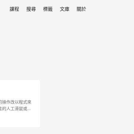
課程
搜尋
標籤
文庫
關於
人工的操作改以程式來
重複性的人工滑鼠或鍵