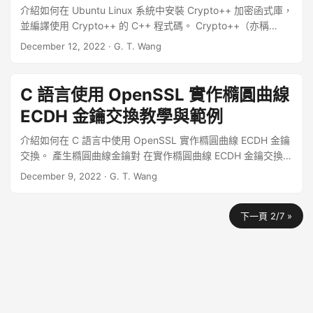
介紹如何在 Ubuntu Linux 系統中安裝 Crypto++ 加密函式庫，
並編譯使用 Crypto++ 的 C++ 程式碼。 Crypto++（亦稱
CryptoPP、libcrypto++ 或 libcryptopp）是一套開放原始碼
December 12, 2022
·
G. T. Wang
的 C++ 密碼學函式庫，除了完整支援常見的演算法之外，
Crypto++ 也包含了較冷門、較少被使用的演算法，目前已廣泛
被學術界與業界使用。 ...
C 語言使用 OpenSSL 實作橢圓曲線
ECDH 金鑰交換教學與範例
介紹如何在 C 語言中使用 OpenSSL 實作橢圓曲線 ECDH 金鑰
交換。 產生橢圓曲線金鑰對 在實作橢圓曲線 ECDH 金鑰交換之
前，要先產生兩對橢圓曲線的金鑰對，以下是以 C 語言程式的
December 9, 2022
·
G. T. Wang
方式來產生金鑰的範例： ...
下一頁 2/7 »