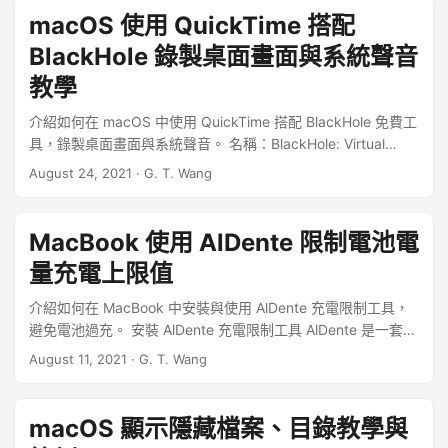
方便。 ...
macOS 使用 QuickTime 搭配
BlackHole 錄製桌面畫面與系統聲音
教學
介紹如何在 macOS 中使用 QuickTime 搭配 BlackHole 免費工
具，錄製桌面畫面與系統聲音。 名稱：BlackHole: Virtual
Audio Driver 虛擬音效驅動程式 網址：
August 24, 2021
·
G. T. Wang
https://github.com/ExistentialAudio/BlackHole 下載與安裝
BlackHole 虛擬音效驅動程式 Step 1 開啟 BlackHole 的
GitHub 網站，點選「Download Installer」，下載 BlackHole
MacBook 使用 AlDente 限制電池電
虛擬音效驅動程式。 ...
量充電上限值
介紹如何在 MacBook 中安裝與使用 AlDente 充電限制工具，
避免電池過充。 安裝 AlDente 充電限制工具 AlDente 是一套開
放原始碼的免費充電控制工具，可以用來限制 MacBook 的電
August 11, 2021
·
G. T. Wang
池電量上限值，避免持續插著電源使用 MacBook 時，長時間
讓電池保持在過高的電量狀態，影響電池壽命。 ...
macOS 顯示隱藏檔案、目錄教學與