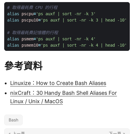
# 取得最耗費 CPU 的行程
alias
pscpu
=
'ps auxf | sort -nr -k 3'
alias
pscpu10
=
'ps auxf | sort -nr -k 3 | head -10'
# 取得最耗費記憶體的行程
alias
psmem
=
'ps auxf | sort -nr -k 4'
alias
psmem10
=
'ps auxf | sort -nr -k 4 | head -10'
參考資料
Linuxize：How to Create Bash Aliases
nixCraft：30 Handy Bash Shell Aliases For
Linux / Unix / MacOS
Bash
« 上一頁
下一頁 »