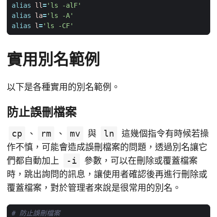
alias
ll
=
'ls -alF'
alias
la
=
'ls -A'
alias
l
=
'ls -CF'
實用別名範例
以下是各種實用的別名範例。
防止誤刪檔案
cp
、
rm
、
mv
與
ln
這幾個指令有時候若操
作不慎，可能會造成誤刪檔案的問題，透過別名讓它
們都自動加上
-i
參數，可以在刪除或覆蓋檔案
時，跳出詢問的訊息，讓使用者確認後再進行刪除或
覆蓋檔案，對於管理者來說是很常用的別名。
# 防止誤刪檔案