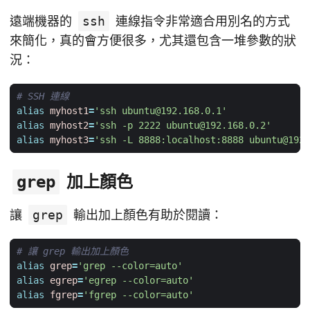
遠端機器的
ssh
連線指令非常適合用別名的方式
來簡化，真的會方便很多，尤其還包含一堆參數的狀
況：
# SSH 連線
alias
myhost1
=
'ssh 
ubuntu@192.168.0.1
'
alias
myhost2
=
'ssh -p 2222 
ubuntu@192.168.0.2
'
alias
myhost3
=
'ssh -L 8888:localhost:8888 
ubuntu@192.
加上顏色
grep
讓
grep
輸出加上顏色有助於閱讀：
# 讓 grep 輸出加上顏色
alias
grep
=
'grep --color=auto'
alias
egrep
=
'egrep --color=auto'
alias
fgrep
=
'fgrep --color=auto'