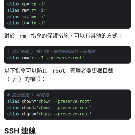
alias
cp
=
'cp -i'
alias
rm
=
'rm -i'
alias
mv
=
'mv -i'
alias
ln
=
'ln -i'
對於
rm
指令的保護措施，可以有其他的方式：
# 防止刪除 / 根目錄、確認刪除超過三個檔案
alias
rm
=
'rm -I --preserve-root'
以下指令可以防止
root
管理者變更根目錄
（
/
）的權限：
# 防止變更 / 根目錄
alias
chown
=
'chown --preserve-root'
alias
chmod
=
'chmod --preserve-root'
alias
chgrp
=
'chgrp --preserve-root'
SSH 連線