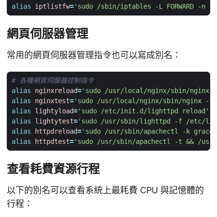
alias
iptlistfw
=
'sudo /sbin/iptables -L FORWARD -n -v
網頁伺服器管理
常用的網頁伺服器管理指令也可以寫成別名：
# 各種網頁伺服器控制指令
alias
nginxreload
=
'sudo /usr/local/nginx/sbin/nginx -
alias
nginxtest
=
'sudo /usr/local/nginx/sbin/nginx -t'
alias
lightyload
=
'sudo /etc/init.d/lighttpd reload'
alias
lightytest
=
'sudo /usr/sbin/lighttpd -f /etc/lig
alias
httpdreload
=
'sudo /usr/sbin/apachectl -k gracef
alias
httpdtest
=
'sudo /usr/sbin/apachectl -t && /usr/
查看耗費資源行程
以下的別名可以查看系統上最耗費 CPU 與記憶體的
行程：