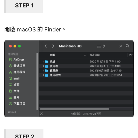
STEP 1
開啟 macOS 的 Finder。
STEP 2