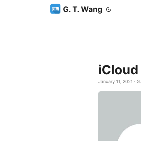
G. T. Wang
iClou
January 11, 2021
·
G