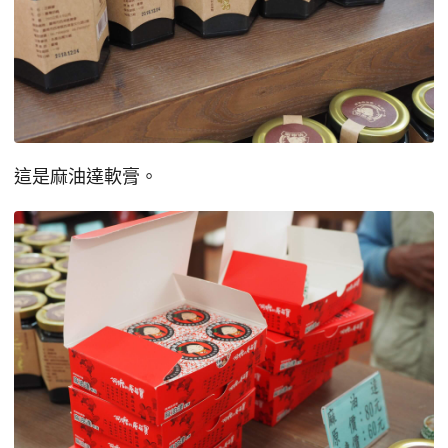
這是麻油達軟膏。