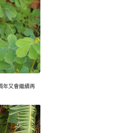
隔年又會繼續再